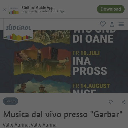
Südtirol Guide App
Download
La guida digitale dell´Alto Adige
men
favoriti
user lin
Evento
Musica dal vivo presso "Garbar"
Valle Aurina, Valle Aurina