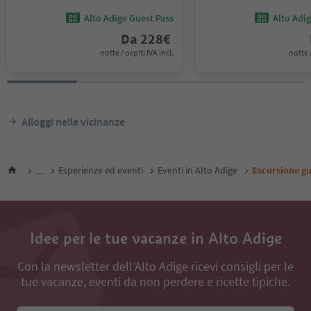
Alto Adige Guest Pass
Alto Adi
Da
228
€
notte / ospiti IVA incl.
notte /
Alloggi nelle vicinanze
...
Esperienze ed eventi
Eventi in Alto Adige
Escursione gu
Idee per le tue vacanze in Alto Adige
Con la newsletter dell’Alto Adige ricevi consigli per le
tue vacanze, eventi da non perdere e ricette tipiche.