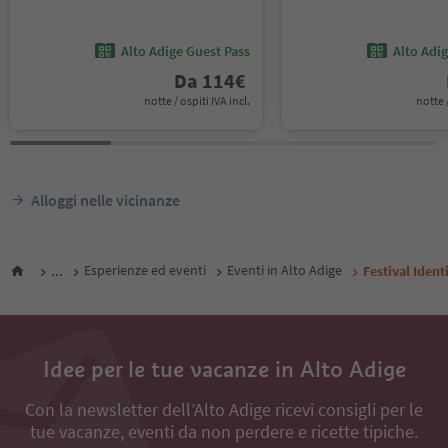
Alto Adige Guest Pass
Alto Adi
Da
114
€
notte / ospiti IVA incl.
notte /
Alloggi nelle vicinanze
...
Esperienze ed eventi
Eventi in Alto Adige
Festival Ident
Idee per le tue vacanze in Alto Adige
Con la newsletter dell’Alto Adige ricevi consigli per le
tue vacanze, eventi da non perdere e ricette tipiche.