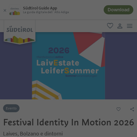
Südtirol Guide App
Download
La guida digitale dell´Alto Adige
men
favoriti
user lin
Evento
Festival Identity In Motion 2026
Laives, Bolzano e dintorni