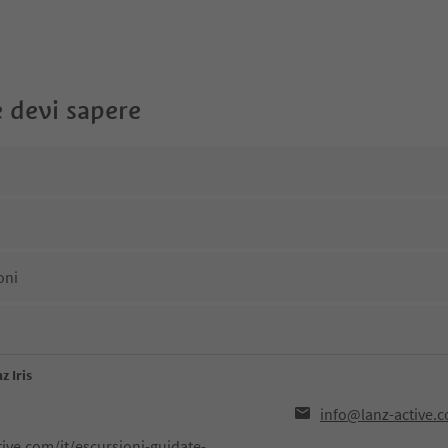
 devi sapere
oni
z Iris
info@lanz-active.
ive.com/it/escursioni-guidate-