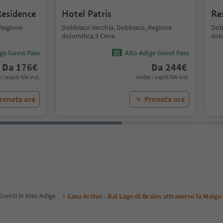
esidence
Hotel Patris
Re
 Regione
Dobbiaco Vecchia, Dobbiaco, Regione
Dob
dolomitica 3 Cime
dol
ige Guest Pass
Alto Adige Guest Pass
Da
176
€
Da
244
€
 / ospiti IVA incl.
notte / ospiti IVA incl.
renota ora
Prenota ora
Eventi in Alto Adige
Lanz Active - Dal Lago di Braies attraverso la Malga