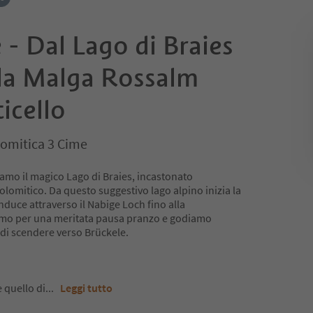
 - Dal Lago di Braies
 la Malga Rossalm
icello
omitica 3 Cime
iamo il magico Lago di Braies, incastonato
lomitico. Da questo suggestivo lago alpino inizia la
nduce attraverso il Nabige Loch fino alla
amo per una meritata pausa pranzo e godiamo
 di scendere verso Brückele.
e quello di
...
Leggi tutto