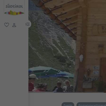
menu link
favoriti
user link
Evento
Programma settimana