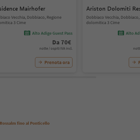
sidence Mairhofer
Ariston Dolomiti Re
biaco Vecchia, Dobbiaco, Regione
Dobbiaco Vecchia, Dobbiaco,
omitica 3 Cime
dolomitica 3 Cime
Alto Adige Guest Pass
Alto Ad
Da
70
€
notte / ospiti IVA incl.
nott
Prenota ora
 Rossalm fino al Ponticello