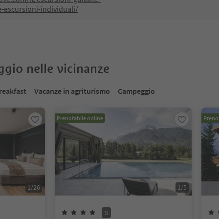
-escursioni-individuali/
oggio nelle vicinanze
reakfast
Vacanze in agriturismo
Campeggio
Prenotabile online
Prenot
1
/
26
1
/
5
S