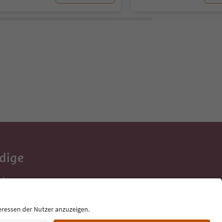
Adige
e tue vacanze,