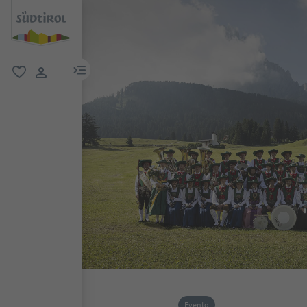
menu link
favoriti
user link
Evento