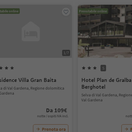
abile online
Prenotabile online
1
/
7
S
sidence Villa Gran Baita
Hotel Plan de Gralba
Berghotel
va di Val Gardena, Regione dolomitica
 Gardena
Selva di Val Gardena, Region
Val Gardena
Da
109
€
notte / ospiti IVA incl.
nott
Prenota ora