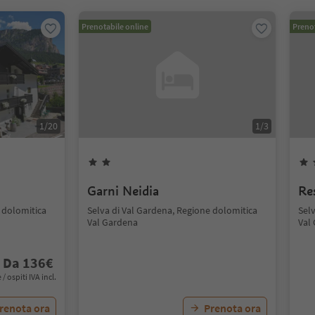
Prenotabile online
Prenot
1
/
20
1
/
3
Garni Neidia
Re
 dolomitica
Selva di Val Gardena, Regione dolomitica
Sel
Val Gardena
Val
Da
136
€
 / ospiti IVA incl.
renota ora
Prenota ora