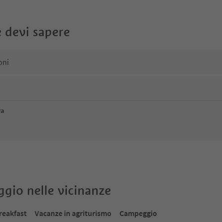
 devi sapere
oni
va
oggio nelle vicinanze
reakfast
Vacanze in agriturismo
Campeggio