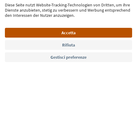
Iscriviti alla newsletter
Lingua: Italiano
Südtirol Guide App
FAQ
Contatti
Press
MICE
Privacy Policy