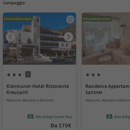
Campeggio
Prenotabile online
Prenotabile online
1
/
12
S
Kleinkunst-Hotel Ristorante
Residence Appartam
Kreuzwirt
Santner
Naturno, Merano e dintorni
Naturno, Merano e dintor
Alto Adige Guest Pass
Alto Adi
Da
170
€