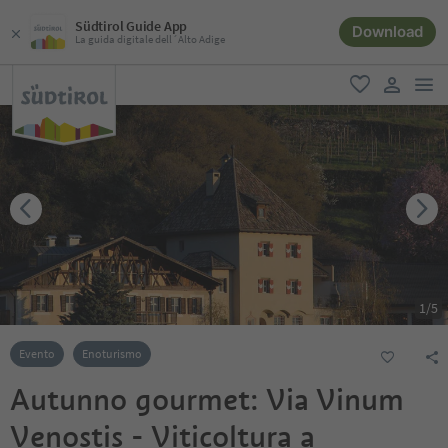
Südtirol Guide App
Download
La guida digitale dell´Alto Adige
men
favoriti
user lin
1
/
5
Evento
Enoturismo
Autunno gourmet: Via Vinum
Venostis - Viticoltura a