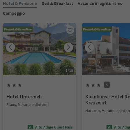
Hotel & Pensione
Bed & Breakfast
Vacanze in agriturismo
Campeggio
Prenotabile online
Prenotabile online
1
/
18
S
Hotel Untermelz
Kleinkunst-Hotel Ri
Kreuzwirt
Plaus, Merano e dintorni
Naturno, Merano e dintor
Alto Adige Guest Pass
Alto Adi