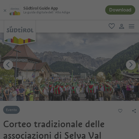
Südtirol Guide App
Download
La guida digitale dell´Alto Adige
men
favoriti
user lin
1
/
3
Evento
Corteo tradizionale delle
associazioni di Selva Val