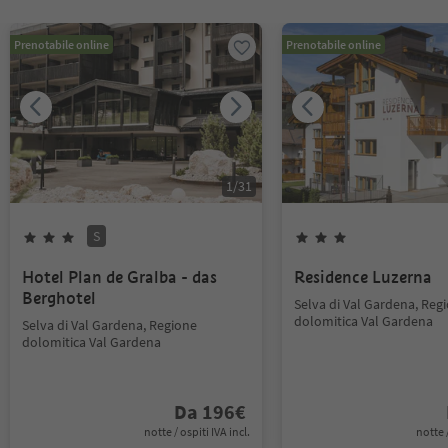
Prenotabile online
Prenotabile online
1
/
31
S
Hotel Plan de Gralba - das
Residence Luzerna
Berghotel
Selva di Val Gardena, Reg
dolomitica Val Gardena
Selva di Val Gardena, Regione
dolomitica Val Gardena
Da
196
€
notte / ospiti IVA incl.
notte /