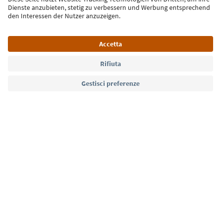
Lingua: Italiano
Südtirol Guide App
FAQ
Contatti
Press
MICE
Privacy Policy
Termini e condizioni
Crediti
Cookie Policy