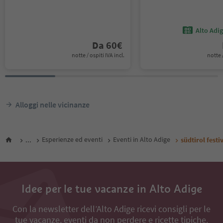
Alto Adi
Da
60
€
notte / ospiti IVA incl.
notte /
Alloggi nelle vicinanze
...
Esperienze ed eventi
Eventi in Alto Adige
südtirol fest
Idee per le tue vacanze in Alto Adige
Con la newsletter dell’Alto Adige ricevi consigli per le
tue vacanze, eventi da non perdere e ricette tipiche.