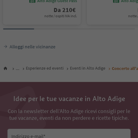
Alto Adige Guest Pass
Alto Adi
Da
210
€
notte / ospiti IVA incl.
notte /
Alloggi nelle vicinanze
...
Esperienze ed eventi
Eventi in Alto Adige
Concerto all'
Idee per le tue vacanze in Alto Adige
Con la newsletter dell’Alto Adige ricevi consigli per le
tue vacanze, eventi da non perdere e ricette tipiche.
Indirizzo e-mail*