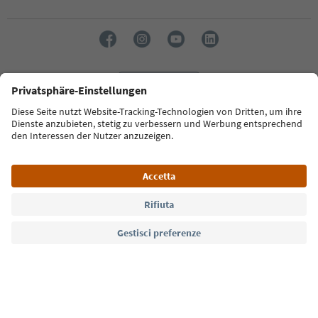
Lingua: Italiano
Südtirol Guide App
FAQ
Contatti
Press
MICE
Privacy Policy
Termini e condizioni
Crediti
Cookie Policy
Film commission
Chi siamo
Dichiarazione di accessibilità
Alto Adige B2B