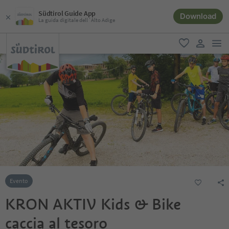
Südtirol Guide App
Download
La guida digitale dell´Alto Adige
men
favoriti
user lin
Evento
KRON AKTIV Kids & Bike
caccia al tesoro