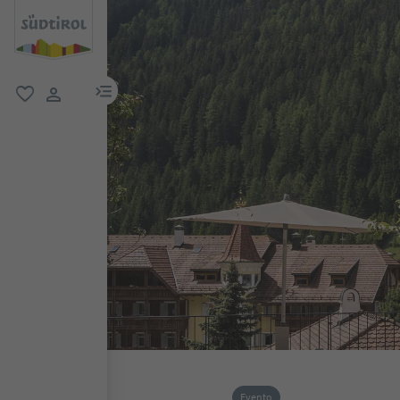
menu link
favoriti
user link
Evento