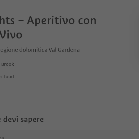
hts – Aperitivo con
 Vivo
 Regione dolomitica Val Gardena
n Brook
er food
 devi sapere
oni