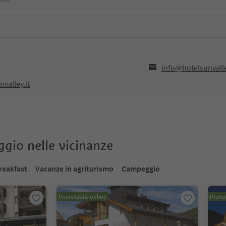
info@hotelsunvalle
valley.it
oggio nelle vicinanze
reakfast
Vacanze in agriturismo
Campeggio
Prenotabile online
Prenot