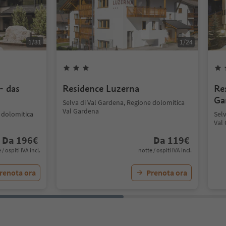
1
/
31
1
/
24
- das
Residence Luzerna
Re
Ga
Selva di Val Gardena, Regione dolomitica
Val Gardena
 dolomitica
Sel
Val
Da
196
€
Da
119
€
 / ospiti IVA incl.
notte / ospiti IVA incl.
renota ora
Prenota ora