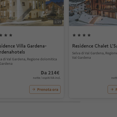
1
/
25
sidence Villa Gardena-
Residence Chalet L’S
rdenahotels
Selva di Val Gardena, Region
Val Gardena
va di Val Gardena, Regione dolomitica
 Gardena
Da
214
€
notte / ospiti IVA incl.
nott
Prenota ora