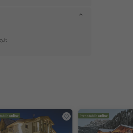
y.it
abile online
Prenotabile online