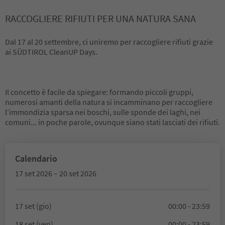
RACCOGLIERE RIFIUTI PER UNA NATURA SANA
Dal 17 al 20 settembre, ci uniremo per raccogliere rifiuti grazie
ai SÜDTIROL CleanUP Days.
Il concetto è facile da spiegare: formando piccoli gruppi,
numerosi amanti della natura si incamminano per raccogliere
l’immondizia sparsa nei boschi, sulle sponde dei laghi, nei
comuni... in poche parole, ovunque siano stati lasciati dei rifiuti.
Calendario
17 set 2026 – 20 set 2026
17 set (gio)
00:00 - 23:59
18 set (ven)
00:00 - 23:59