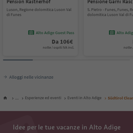
Pension Rastnerhof
Pensione Garni Ras
Luson, Regione dolomitica Luson Val
S. Pietro - Funes, Funes, 
di Funes
dolomitica Luson Val di F
Alto Adige Guest Pass
Alto Adi
Da
106
€
notte / ospiti IVA incl.
notte /
Alloggi nelle vicinanze
...
Esperienze ed eventi
Eventi in Alto Adige
Südtirol Clea
Idee per le tue vacanze in Alto Adige