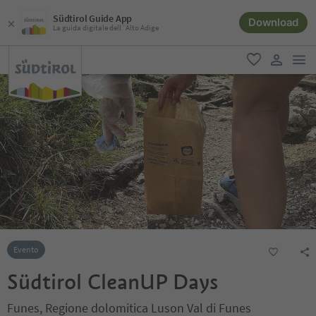
Südtirol Guide App
Download
La guida digitale dell´Alto Adige
men
favoriti
user lin
Evento
Südtirol CleanUP Days
Funes, Regione dolomitica Luson Val di Funes