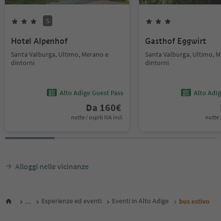
S
Hotel Alpenhof
Gasthof Eggwirt
Santa Valburga, Ultimo, Merano e
Santa Valburga, Ultimo, 
dintorni
dintorni
Alto Adige Guest Pass
Alto Adi
Da
160
€
notte / ospiti IVA incl.
notte /
Alloggi nelle vicinanze
...
Esperienze ed eventi
Eventi in Alto Adige
bus estivo