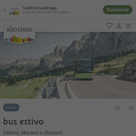
Südtirol Guide App
Download
La guida digitale dell´Alto Adige
men
favoriti
user lin
Evento
bus estivo
Ultimo, Merano e dintorni