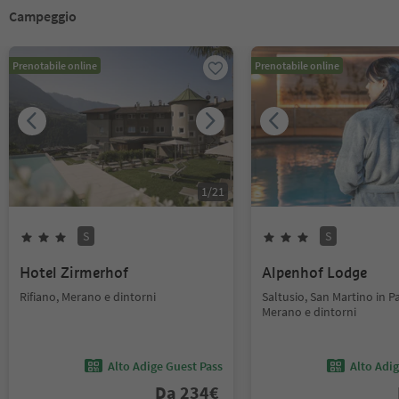
Campeggio
Prenotabile online
Prenotabile online
1
/
21
S
S
Hotel Zirmerhof
Alpenhof Lodge
Rifiano, Merano e dintorni
Saltusio, San Martino in Pa
Merano e dintorni
Alto Adige Guest Pass
Alto Adi
Da
234
€