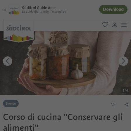
Südtirol Guide App
Download
La guida digitale dell´Alto Adige
men
favoriti
user lin
1
/
4
Evento
Corso di cucina "Conservare gli
alimenti"