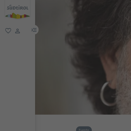
menu link
favoriti
user link
Evento