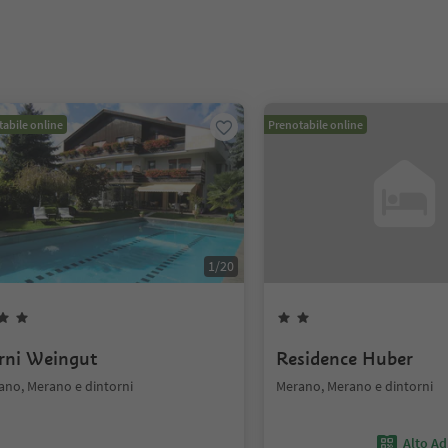
abile online
Prenotabile online
1
/
20
rni Weingut
Residence Huber
ano, Merano e dintorni
Merano, Merano e dintorni
Alto Ad