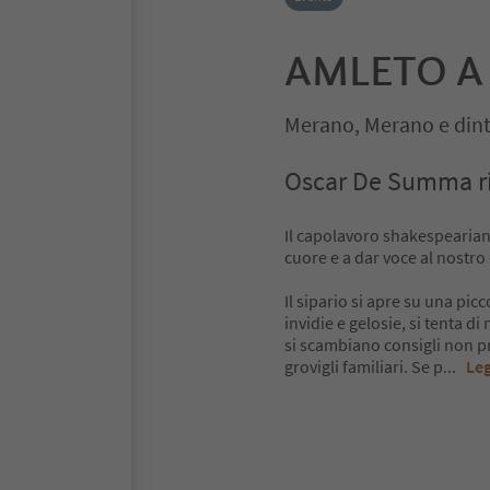
AMLETO A
Merano, Merano e dint
Oscar De Summa rivi
Il capolavoro shakespeariano 
cuore e a dar voce al nostro
Il sipario si apre su una pic
invidie e gelosie, si tenta di
si scambiano consigli non pr
grovigli familiari. Se p
...
Leg