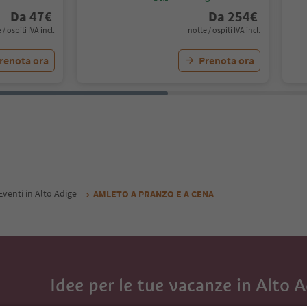
Da
47
€
Da
254
€
 / ospiti IVA incl.
notte / ospiti IVA incl.
renota ora
Prenota ora
Eventi in Alto Adige
AMLETO A PRANZO E A CENA
Idee per le tue vacanze in Alto 