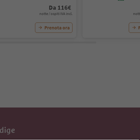
Da
116
€
notte / ospiti IVA incl.
nott
Prenota ora
Adige