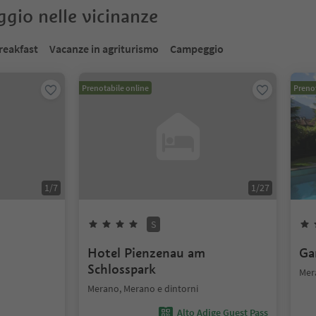
oggio nelle vicinanze
reakfast
Vacanze in agriturismo
Campeggio
Prenotabile online
Prenot
1
/
7
1
/
27
S
n
Hotel Pienzenau am
Ga
Schlosspark
Mer
Merano, Merano e dintorni
Alto Adige Guest Pass