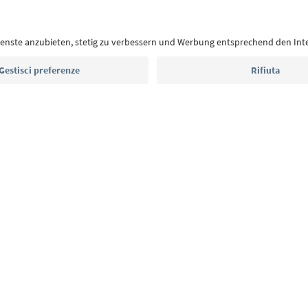
Con la newsletter dell’Alto Adige ricevi consigli per l
eventi da non perdere e ricette tipiche.
Indirizzo e-mail*
Iscriviti alla newsletter