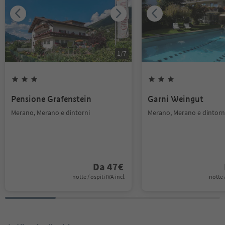
1
/
7
Pensione Grafenstein
Garni Weingut
Merano, Merano e dintorni
Merano, Merano e dintorn
Da
47
€
notte / ospiti IVA incl.
notte /