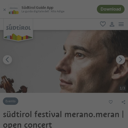
Südtirol Guide App
Download
La guida digitale dell´Alto Adige
men
favoriti
user lin
1
/
3
Evento
südtirol festival merano.meran |
open concert