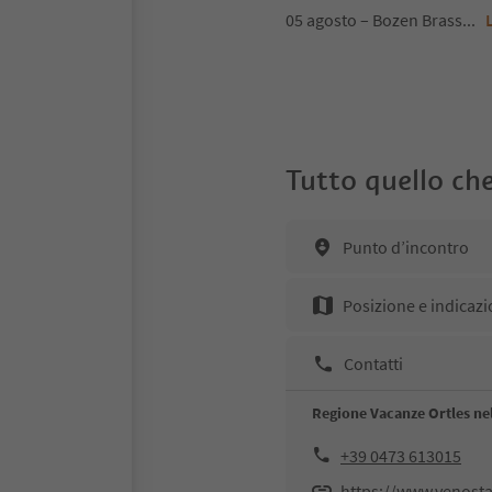
05 agosto – Bozen Brass
...
Tutto quello che
Punto d’incontro
Posizione e indicazi
Contatti
Regione Vacanze Ortles nel
+39 0473 613015
https://www.venosta.