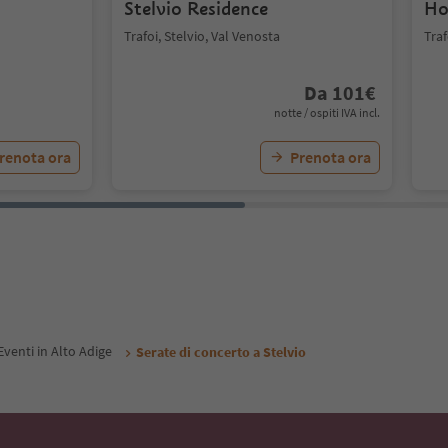
Stelvio Residence
Ho
Trafoi, Stelvio, Val Venosta
Traf
Da
101
€
notte / ospiti IVA incl.
renota ora
Prenota ora
Eventi in Alto Adige
Serate di concerto a Stelvio