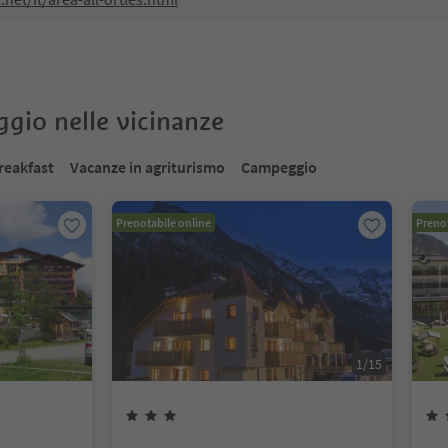
oggio nelle vicinanze
reakfast
Vacanze in agriturismo
Campeggio
Prenotabile online
Prenot
1
/
15