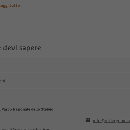
Leggi tutto
 devi sapere
oni
 Parco Nazionale dello Stelvio
info@ortlergebiet.i
net/it/area-all-ortles.html