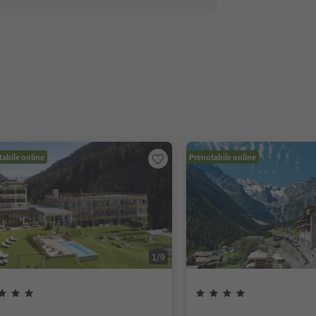
abile online
Prenotabile online
1
/
9