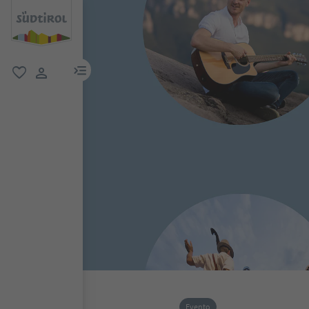
menu link
favoriti
user link
Evento