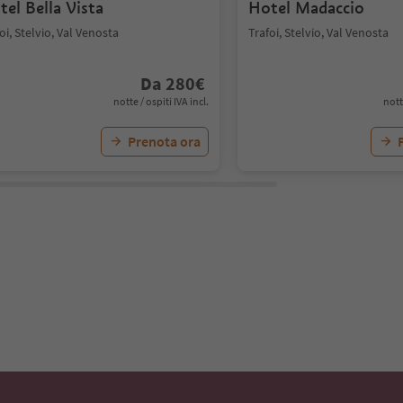
tel Bella Vista
Hotel Madaccio
oi, Stelvio, Val Venosta
Trafoi, Stelvio, Val Venosta
Da
280
€
notte / ospiti IVA incl.
nott
Prenota ora