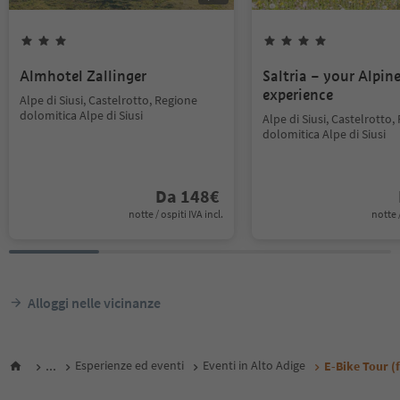
Almhotel Zallinger
Saltria – your Alpin
experience
Alpe di Siusi, Castelrotto, Regione
dolomitica Alpe di Siusi
Alpe di Siusi, Castelrotto,
dolomitica Alpe di Siusi
Da
148
€
notte / ospiti IVA incl.
notte /
Alloggi nelle vicinanze
...
Esperienze ed eventi
Eventi in Alto Adige
E-Bike Tour (f