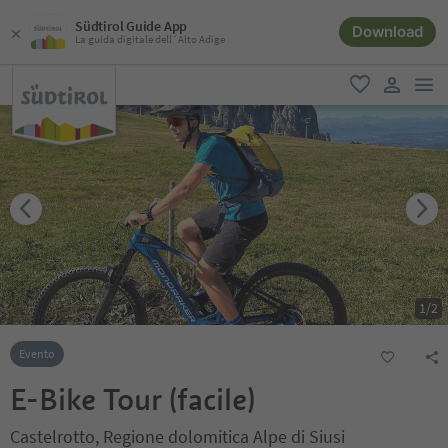
Südtirol Guide App
Download
La guida digitale dell´Alto Adige
men
favoriti
user lin
1
/
2
Evento
E-Bike Tour (facile)
Castelrotto, Regione dolomitica Alpe di Siusi