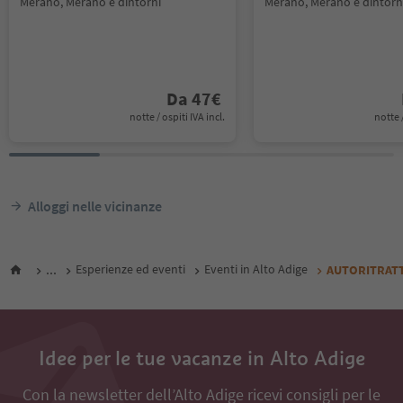
Merano, Merano e dintorni
Merano, Merano e dintorn
Da
47
€
notte / ospiti IVA incl.
notte /
Alloggi nelle vicinanze
...
Esperienze ed eventi
Eventi in Alto Adige
AUTORITRAT
Idee per le tue vacanze in Alto Adige
Con la newsletter dell’Alto Adige ricevi consigli per le