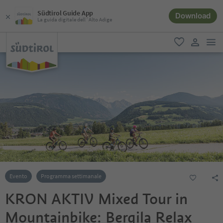
Südtirol Guide App
Download
La guida digitale dell´Alto Adige
men
favoriti
user lin
Evento
Programma settimanale
KRON AKTIV Mixed Tour in
Mountainbike: Bergila Relax