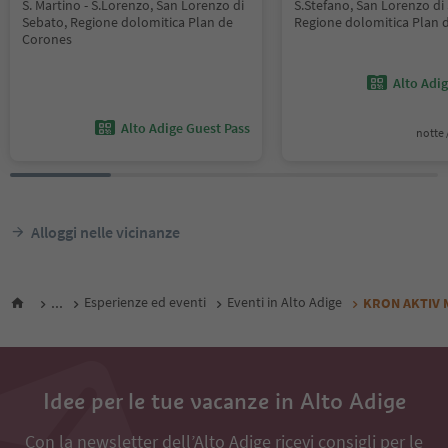
S. Martino - S.Lorenzo, San Lorenzo di
S.Stefano, San Lorenzo di
Sebato, Regione dolomitica Plan de
Regione dolomitica Plan 
Corones
Alto Adi
Alto Adige Guest Pass
notte /
Alloggi nelle vicinanze
...
Esperienze ed eventi
Eventi in Alto Adige
KRON AKTIV Mi
Idee per le tue vacanze in Alto Adige
Con la newsletter dell’Alto Adige ricevi consigli per le