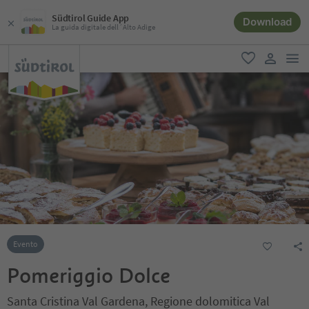
Südtirol Guide App
Download
La guida digitale dell´Alto Adige
men
favoriti
user lin
Evento
Pomeriggio Dolce
Santa Cristina Val Gardena, Regione dolomitica Val