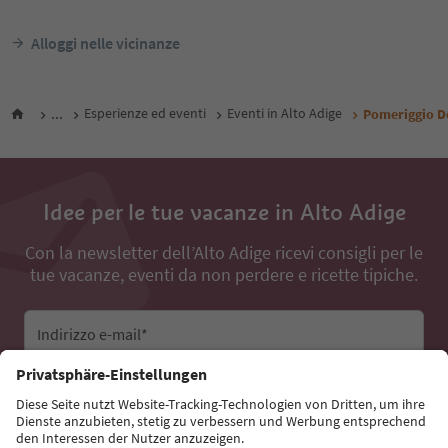
Alloggi nelle vicinanze
...
Esperienze ed eventi
Eventi in Alto Adige
Pomeriggio D
Idee per le tue vacanze in Alto Adige
Con la newsletter dell’Alto Adige ricevi consigli per le
tue vacanze, eventi da non perdere e ricette tipiche.
Indirizzo e-mail*
Iscriviti alla newsletter