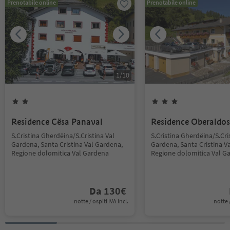
Prenotabile online
Prenotabile online
1
/
10
Residence Cësa Panaval
Residence Oberaldos
S.Cristina Gherdëina/S.Cristina Val
S.Cristina Gherdëina/S.Cri
Gardena, Santa Cristina Val Gardena,
Gardena, Santa Cristina V
Regione dolomitica Val Gardena
Regione dolomitica Val G
Da
130
€
notte / ospiti IVA incl.
notte /