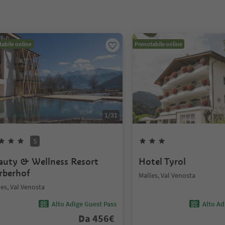
abile online
Prenotabile online
1
/
31
S
auty & Wellness Resort
Hotel Tyrol
rberhof
Malles, Val Venosta
es, Val Venosta
Alto Adige Guest Pass
Alto Ad
Da
456
€