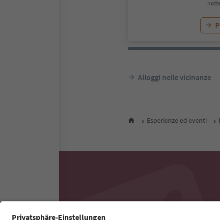
notte
P
Alloggi nelle vicinanze
Esperienze ed eventi