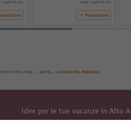
 / ospiti IVA incl.
notte / ospiti IVA incl.
renota ora
Prenota ora
Eventi in Alto Adige
HOTEL - IL SOGNO DEL PARADISO
Idee per le tue vacanze in Alto 
Con la newsletter dell’Alto Adige ricevi consigli per l