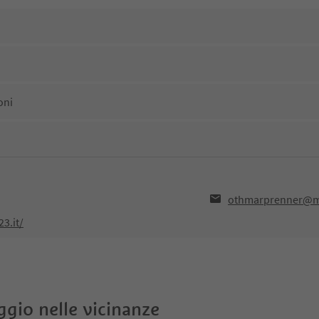
oni
othmarprenner@
3.it/
oggio nelle vicinanze