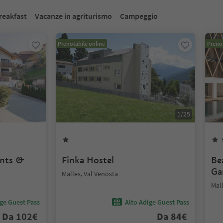
reakfast
Vacanze in agriturismo
Campeggio
Prenotabile online
Prenot
1
/
25
ents &
Finka Hostel
Be
Ga
Malles, Val Venosta
Mall
ige Guest Pass
Alto Adige Guest Pass
Da
102
€
Da
84
€