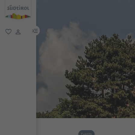
menu link
favoriti
user link
Evento