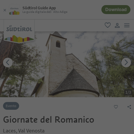
Südtirol Guide App
Download
La guida digitale dell´Alto Adige
men
favoriti
user lin
1
/
3
Evento
Giornate del Romanico
Laces, Val Venosta