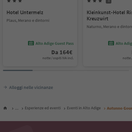
S
Hotel Untermelz
Kleinkunst-Hotel Ri
Kreuzwirt
Plaus, Merano e dintorni
Naturno, Merano e dintor
Alto Adige Guest Pass
Alto Adi
Da
164
€
notte / ospiti IVA incl.
notte /
Alloggi nelle vicinanze
...
Esperienze ed eventi
Eventi in Alto Adige
Autunno Gourm