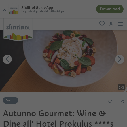
Südtirol Guide App
Download
La guida digitale dell´Alto Adige
men
favoriti
user lin
1
/
3
Evento
Autunno Gourmet: Wine &
Dine all' Hotel Prokulus ****s