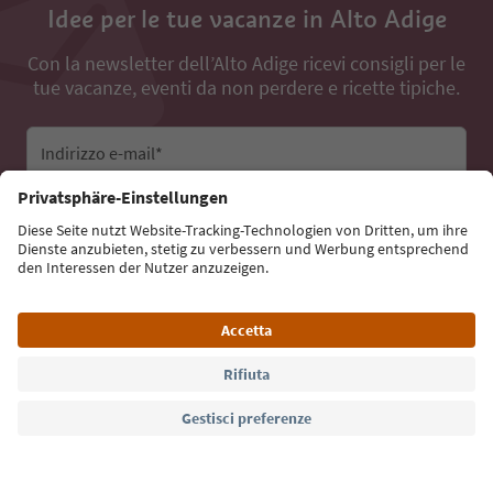
Idee per le tue vacanze in Alto Adige
Con la newsletter dell’Alto Adige ricevi consigli per le
tue vacanze, eventi da non perdere e ricette tipiche.
Indirizzo e-mail*
Iscriviti alla newsletter
Lingua: Italiano