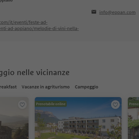
Appiano
info@eppan.com
om/it/eventi/feste-ad-
i-ad-appiano/melodie-di-vini-nella-
oggio nelle vicinanze
reakfast
Vacanze in agriturismo
Campeggio
Prenotabile online
Prenot