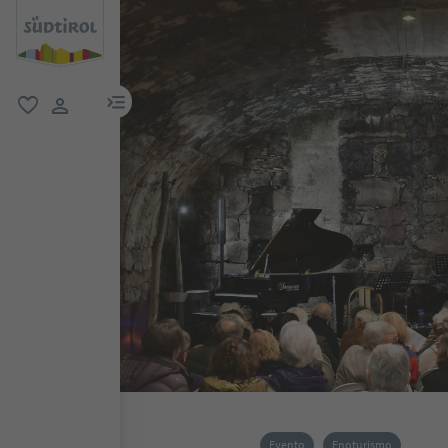
menu link
favoriti
user link
Evento
Enoturismo