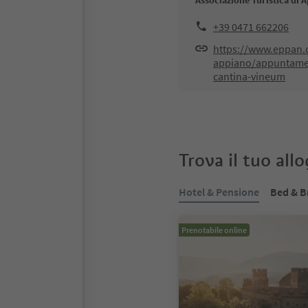
Associazione Turistica di 
+39 0471 662206
https://www.eppan.c
appiano/appuntament
cantina-vineum
Trova il tuo all
Hotel & Pensione
Bed & B
Prenotabile online