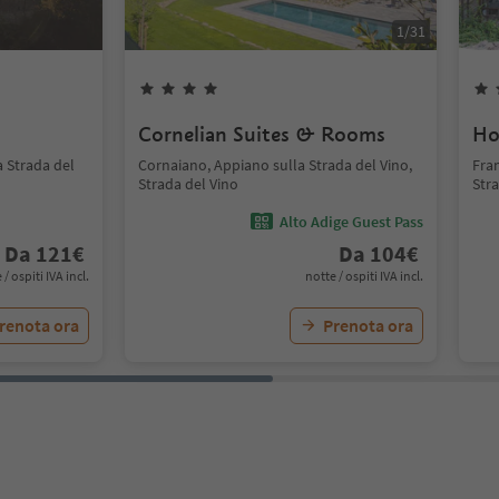
1
/
31
Cornelian Suites & Rooms
Ho
 Strada del
Cornaiano, Appiano sulla Strada del Vino,
Fran
Strada del Vino
Stra
Alto Adige Guest Pass
Da
121
€
Da
104
€
 / ospiti IVA incl.
notte / ospiti IVA incl.
renota ora
Prenota ora