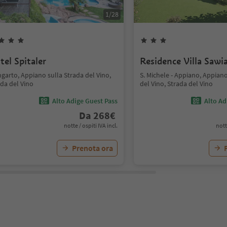
1
/
28
tel Spitaler
Residence Villa Sawi
garto, Appiano sulla Strada del Vino,
S. Michele - Appiano, Appiano
da del Vino
del Vino, Strada del Vino
Alto Adige Guest Pass
Alto Ad
Da
268
€
notte / ospiti IVA incl.
nott
Prenota ora