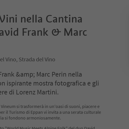
Vini nella Cantina
avid Frank & Marc
el Vino, Strada del Vino
Frank &amp; Marc Perin nella
 ispirante mostra fotografica e gli
re di Lorenz Martini.
a Vineum si trasformerà in un'oasi di suoni, piacere e
er il Turismo di Eppan vi invita a una serata culturale
afia si fondono armoniosamente.
erto "World Music Meets Alpine Folk" del duo David