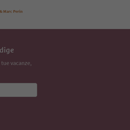
 & Marc Perin
Adige
e tue vacanze,