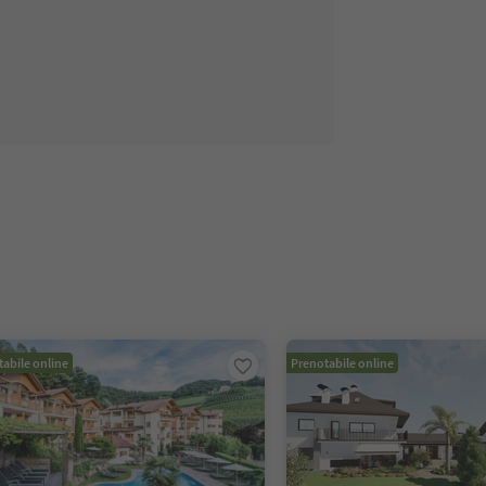
abile online
Prenotabile online