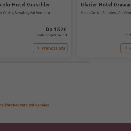
ccolo Hotel Gurschler
Glacier Hotel Grawa
o Corto, Senales, Val Venosta
Maso Corto, Senales, Val Ven
Da
152
€
notte / ospiti IVA incl.
nott
Prenota ora
 nell'archeoParc Val Senales