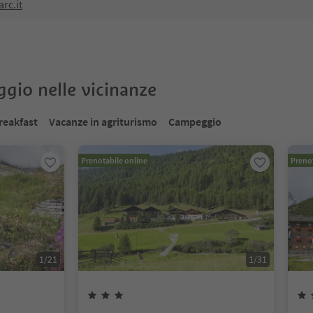
rc.it
oggio nelle vicinanze
reakfast
Vacanze in agriturismo
Campeggio
Prenotabile online
Prenot
1
/
21
1
/
31