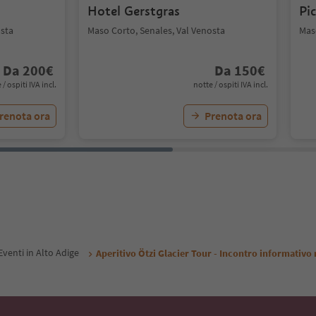
Hotel Gerstgras
Pi
osta
Maso Corto, Senales, Val Venosta
Mas
Da
200
€
Da
150
€
 / ospiti IVA incl.
notte / ospiti IVA incl.
renota ora
Prenota ora
Eventi in Alto Adige
Aperitivo Ötzi Glacier Tour - Incontro informativo