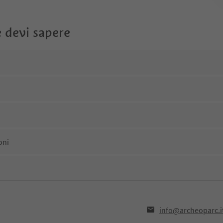
 devi sapere
oni
info@archeoparc.i