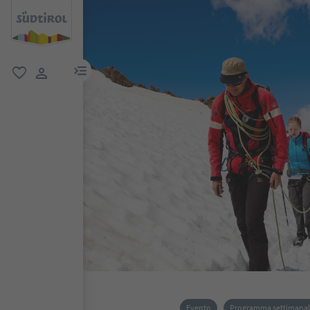
menu link
favoriti
user link
Evento
Programma settimana