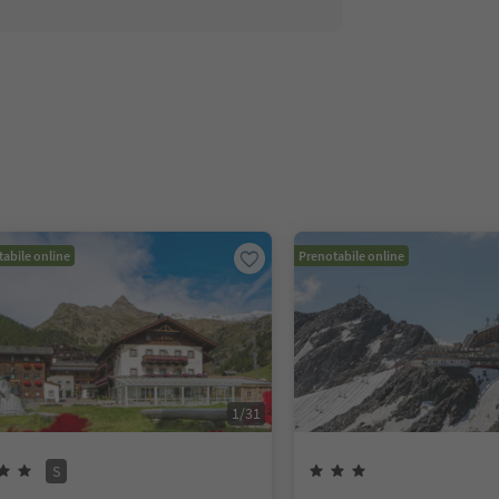
abile online
Prenotabile online
1
/
31
S