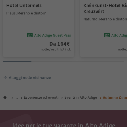
Hotel Untermelz
Kleinkunst-Hotel Ri
Kreuzwirt
Plaus, Merano e dintorni
Naturno, Merano e dintor
Alto Adige Guest Pass
Alto Adi
Da
164
€
notte / ospiti IVA incl.
notte /
Alloggi nelle vicinanze
...
Esperienze ed eventi
Eventi in Alto Adige
Autunno Gourm
Idee per le tue vacanze in Alto Adige