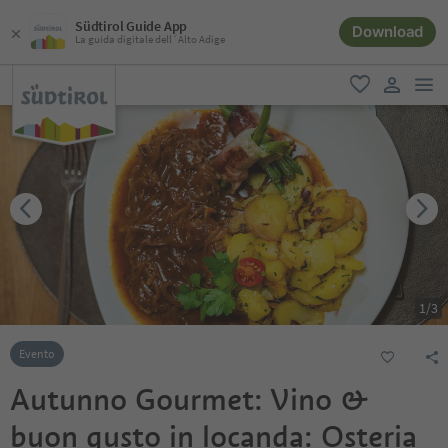
Südtirol Guide App
Download
La guida digitale dell´Alto Adige
men
favoriti
user lin
1
/
3
Evento
Autunno Gourmet: Vino &
buon gusto in locanda: Osteria