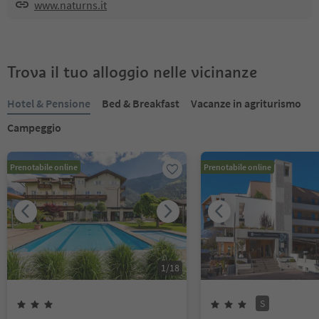
www.naturns.it
Trova il tuo alloggio nelle vicinanze
Hotel & Pensione
Bed & Breakfast
Vacanze in agriturismo
Campeggio
Prenotabile online
Prenotabile online
1
/
18
S