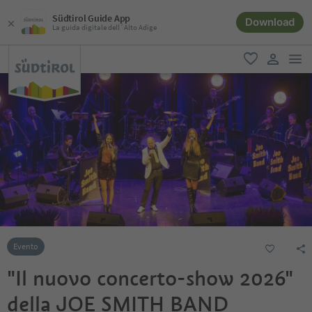
Südtirol Guide App
Download
La guida digitale dell´Alto Adige
men
favoriti
user lin
Evento
"Il nuovo concerto-show 2026"
della JOE SMITH BAND