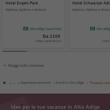
Hotel Engels Park
Hotel Schwarzer Adl
Vipiteno, Vipiteno e dintorni
Vipiteno, Vipiteno e dintor
Alto Adige Guest Pass
Alto Adi
Da
210
€
notte / ospiti IVA incl.
notte /
Alloggi nelle vicinanze
...
Esperienze ed eventi
Eventi in Alto Adige
"Il nuovo co
Idee per le tue vacanze in Alto Adige