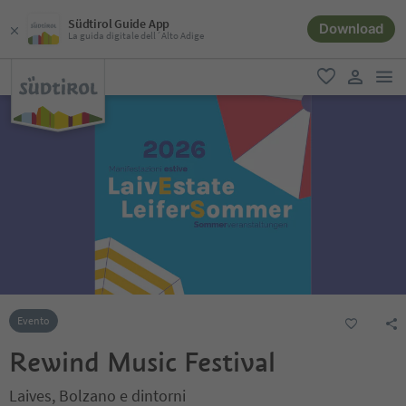
Südtirol Guide App
Download
La guida digitale dell´Alto Adige
men
favoriti
user lin
Evento
Rewind Music Festival
Laives, Bolzano e dintorni