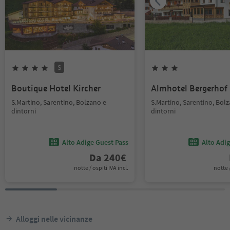
S
Boutique Hotel Kircher
Almhotel Bergerhof
S.Martino, Sarentino, Bolzano e
S.Martino, Sarentino, Bol
dintorni
dintorni
Alto Adige Guest Pass
Alto Adi
Da
240
€
notte / ospiti IVA incl.
notte /
Alloggi nelle vicinanze