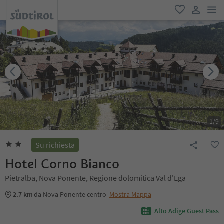
men
favoriti
user lin
1
/
9
Su richiesta
Hotel Corno Bianco
Pietralba, Nova Ponente, Regione dolomitica Val d'Ega
2.7 km
da Nova Ponente centro
Mostra Mappa
Alto Adige Guest Pass