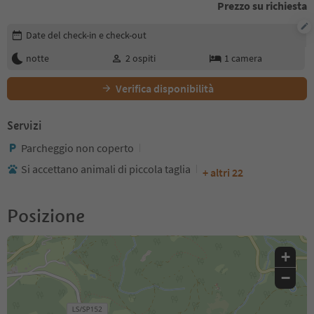
Prezzo su richiesta
Modifica i dettagli della prenotazione
Date del check-in e check-out
notte
2
ospiti
1
camera
Verifica disponibilità
Servizi
Parcheggio non coperto
Si accettano animali di piccola taglia
+ altri 22
Posizione
+
−