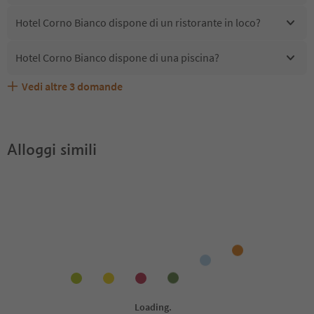
Hotel Corno Bianco dispone di un ristorante in loco?
Hotel Corno Bianco dispone di una piscina?
Vedi altre
3
domande
Quali servizi/attività sono disponibili presso Hotel Corno
Gli ospiti di Hotel Corno Bianco ricevono l'Alto Adige
Hotel Corno Bianco accetta animali domestici?
Bianco?
Guest Pass?
Alloggi simili