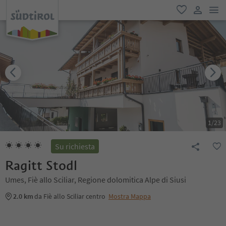
men
favoriti
user lin
1
/
23
Su richiesta
Ragitt Stodl
Umes, Fiè allo Sciliar, Regione dolomitica Alpe di Siusi
2.0 km
da Fiè allo Sciliar centro
Mostra Mappa