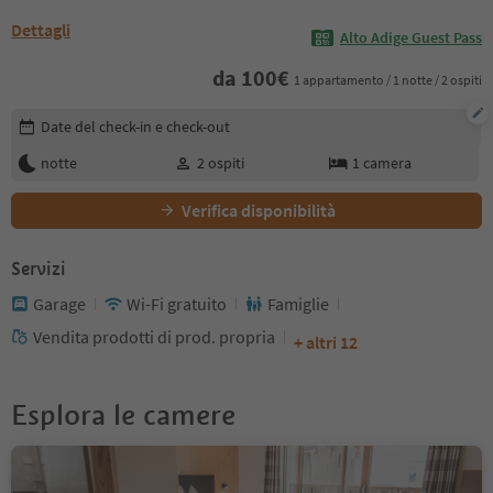
Dettagli
Alto Adige Guest Pass
da
100
€
1 appartamento / 1 notte / 2 ospiti
Modifica i dettagli della prenotazione
Date del check-in e check-out
notte
2
ospiti
1
camera
Verifica disponibilità
Servizi
Garage
Wi-Fi gratuito
Famiglie
Vendita prodotti di prod. propria
+ altri 12
Esplora le camere