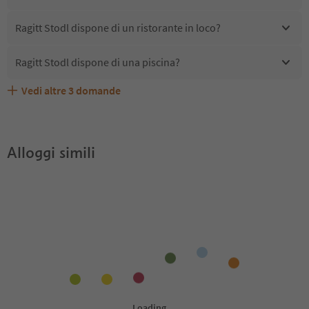
Ragitt Stodl dispone di un ristorante in loco?
Ragitt Stodl dispone di una piscina?
Vedi altre
3
domande
Quali servizi/attività sono disponibili presso Ragitt
Ragitt Stodl accetta animali domestici?
Gli ospiti di Ragitt Stodl ricevono l'Alto Adige Guest Pass?
Stodl?
Alloggi simili