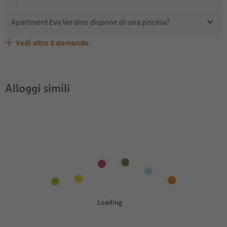
Apartment Eva Verdins dispone di una piscina?
Vedi altre
3
domande
Quali servizi/attività sono disponibili presso Apartment
Gli ospiti di Apartment Eva Verdins ricevono l'Alto Adige
Apartment Eva Verdins accetta animali domestici?
Eva Verdins?
Guest Pass?
Alloggi simili