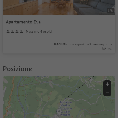
1
/
8
Apartamento Eva
Massimo 4 ospiti
Da 90€
con occupazione 2 persone / notte
IVA incl.
Posizione
+
−