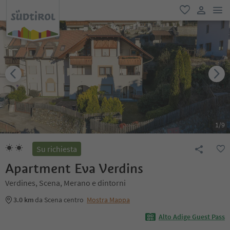
men
favoriti
user lin
1
/
9
Su richiesta
Apartment Eva Verdins
Verdines, Scena, Merano e dintorni
3.0 km
da Scena centro
Mostra Mappa
Alto Adige Guest Pass