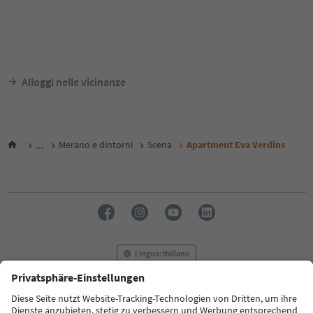
Alloggi nelle vicinanze
...
Merano e dintorni
Scena
Apartment Eva Verdins
Lingua: Italiano
FAQ
Contatti
Press
MICE
Privacy Policy