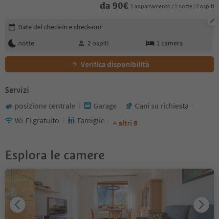
da
90
€
1 appartamento / 1 notte / 2 ospiti
Modifica i dettagli della prenotazione
Date del check-in e check-out
notte
2
ospiti
1
camera
Verifica disponibilità
Servizi
posizione centrale
Garage
Cani su richiesta
Wi-Fi gratuito
Famiglie
+ altri 8
Esplora le camere