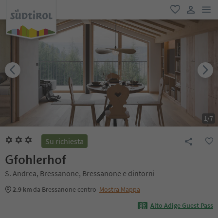
men
favoriti
user lin
1
/
7
Su richiesta
Gfohlerhof
S. Andrea, Bressanone, Bressanone e dintorni
2.9 km
da Bressanone centro
Mostra Mappa
Alto Adige Guest Pass