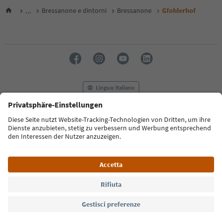
...
Bressanone e dintorni
Bressanone
Gfohlerhof
Lingua: Italiano
FAQ
Contatti
Press
MICE
Privacy Policy
Termini e condizioni
Crediti
Cookie Policy
Film commission
Chi siamo
Dichiarazione di accessibilità
Alto Adige B2B
© 2026 IDM Südtirol