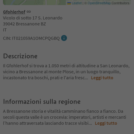
Leaflet
|
©
OpenStreetMap
Contributors
Gfohlerhof
Vicolo di sotto 17 S. Leonardo
39042 Bressanone BZ
IT
CIN: IT021059A1OMCPQGBQ
Descrizione
Il Gfohlerhof si trova a 1.050 metri di altitudine a San Leonardo,
vicino a Bressanone al monte Plose, in un luogo tranquillo,
incastonato tra boschi, prati e l'aria fresc
...
Leggi tutto
Informazioni sulla regione
A Bressanone storia e vitalità camminano fianco a fianco. Da
secoli questa valle è un crocevia: imperatori, artisti e mercanti
l’hanno attraversata lasciando tracce visibi
...
Leggi tutto