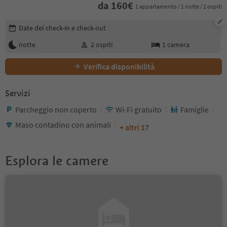
da
160
€
1 appartamento / 1 notte / 2 ospiti
Modifica i dettagli della prenotazione
Date del check-in e check-out
notte
2
ospiti
1
camera
Verifica disponibilità
Servizi
Parcheggio non coperto
Wi-Fi gratuito
Famiglie
Maso contadino con animali
+ altri 17
Esplora le camere