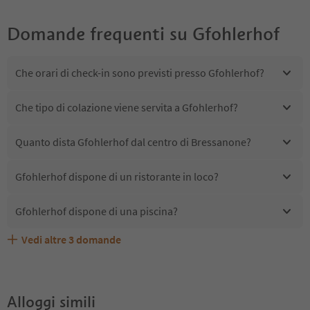
Domande frequenti su
Gfohlerhof
Che orari di check-in sono previsti presso Gfohlerhof?
Che tipo di colazione viene servita a Gfohlerhof?
Quanto dista Gfohlerhof dal centro di Bressanone?
Gfohlerhof dispone di un ristorante in loco?
Gfohlerhof dispone di una piscina?
Vedi altre
3
domande
Gfohlerhof accetta animali domestici?
Quali servizi/attività sono disponibili presso Gfohlerhof?
Gli ospiti di Gfohlerhof ricevono l'Alto Adige Guest Pass?
Alloggi simili