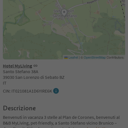
Leaflet
|
©
OpenStreetMap
Contributors
Hotel MyLiving
Santo Stefano 38A
39030 San Lorenzo di Sebato BZ
IT
CIN: IT021081A1D6YIRE6K
Descrizione
Benvenuti in vacanza 3 stelle al Plan de Corones, benvenuti al
B&B MyLiving, pet-friendly, a Santo Stefano vicino Brunico –