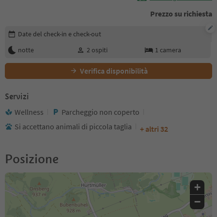
Prezzo su richiesta
Modifica i dettagli della prenotazione
Date del check-in e check-out
notte
2
ospiti
1
camera
Verifica disponibilità
Servizi
Wellness
Parcheggio non coperto
Si accettano animali di piccola taglia
+ altri 32
Posizione
+
−