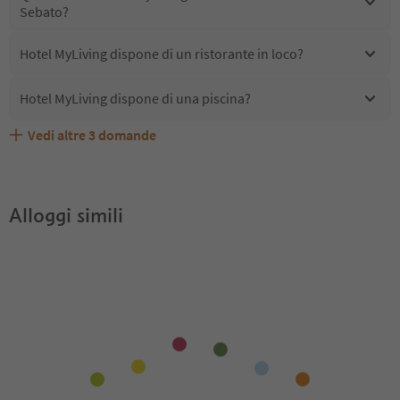
Sebato?
Hotel MyLiving dispone di un ristorante in loco?
Hotel MyLiving dispone di una piscina?
Vedi altre
3
domande
Quali servizi/attività sono disponibili presso Hotel
Gli ospiti di Hotel MyLiving ricevono l'Alto Adige Guest
Hotel MyLiving accetta animali domestici?
MyLiving?
Pass?
Alloggi simili