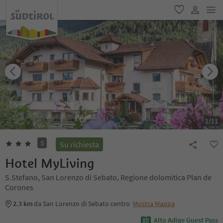
men
favoriti
user lin
1
/
11
S
Su richiesta
Hotel MyLiving
S.Stefano, San Lorenzo di Sebato, Regione dolomitica Plan de
Corones
2.3 km
da San Lorenzo di Sebato centro
Mostra Mappa
Alto Adige Guest Pass