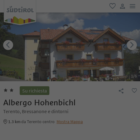
men
favoriti
user lin
1
/
6
Su richiesta
Albergo Hohenbichl
Terento, Bressanone e dintorni
1.3 km
da Terento centro
Mostra Mappa