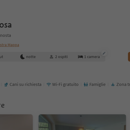
osa
enosta
stra Mappa
enotazione
ut
notte
2
ospiti
1
camera
Cani su richiesta
Wi-Fi gratuito
Famiglie
Zona t
re