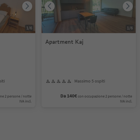
1
/
6
1
/
6
Apartment Kaj
iti
Massimo 5 ospiti
Da 140€
ne 2 persone / notte
con occupazione 2 persone / notte
IVA incl.
IVA incl.