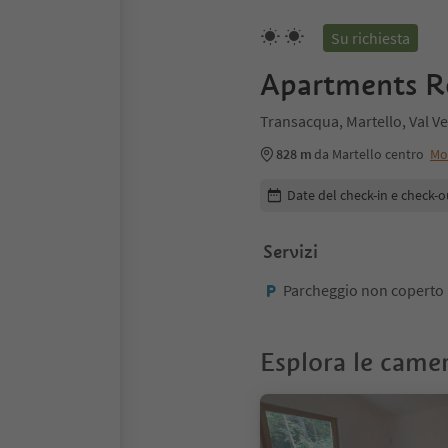
Su richiesta
Apartments R
Transacqua, Martello, Val V
828 m
da Martello centro
Mo
Modifica i dettagli della pr
Date del check-in e check-o
Servizi
Parcheggio non coperto
Esplora le came