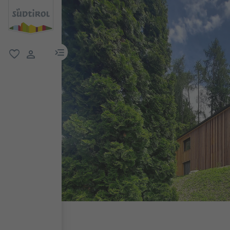
menu link
favoriti
user link