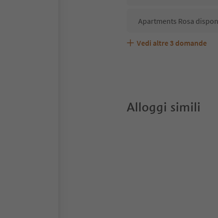
Apartments Rosa dispone
Vedi altre
3
domande
Apartments Rosa accetta
Quali servizi/attività s
Gli ospiti di Apartments
Alloggi simili