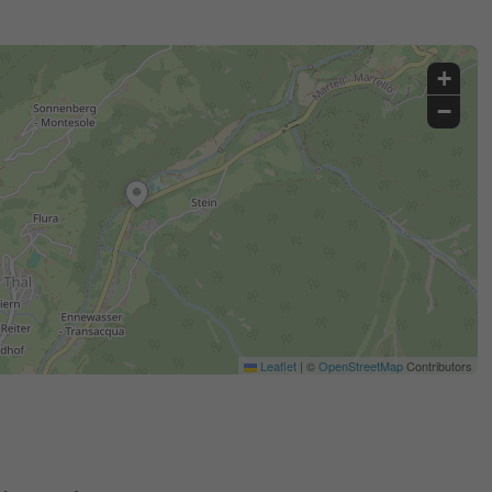
+
−
Leaflet
|
©
OpenStreetMap
Contributors