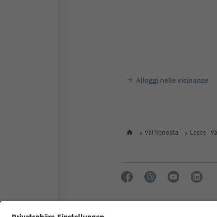
Alloggi nelle vicinanze
Val Venosta
Laces - V
FAQ
Contatti
Press
MIC