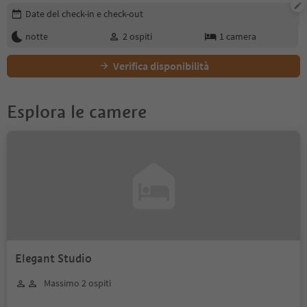
Modifica i dettagli della prenotazione
Date del check-in e check-out
notte
2
ospiti
1
camera
Verifica disponibilità
Esplora le camere
Elegant Studio
Massimo 2 ospiti