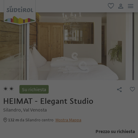
men
favoriti
user lin
Su richiesta
HEIMAT - Elegant Studio
Silandro, Val Venosta
132 m
da Silandro centro
Mostra Mappa
Prezzo su richiesta