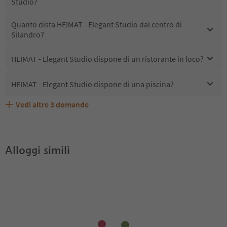
Studio?
Quanto dista HEIMAT - Elegant Studio dal centro di
Silandro?
HEIMAT - Elegant Studio dispone di un ristorante in loco?
HEIMAT - Elegant Studio dispone di una piscina?
Vedi altre
3
domande
Quali servizi/attività sono disponibili presso HEIMAT -
Gli ospiti di HEIMAT - Elegant Studio ricevono l'Alto Adige
HEIMAT - Elegant Studio accetta animali domestici?
Elegant Studio?
Guest Pass?
Alloggi simili