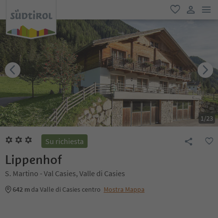
men
favoriti
user lin
1
/
23
Su richiesta
Lippenhof
S. Martino - Val Casies, Valle di Casies
642 m
da Valle di Casies centro
Mostra Mappa