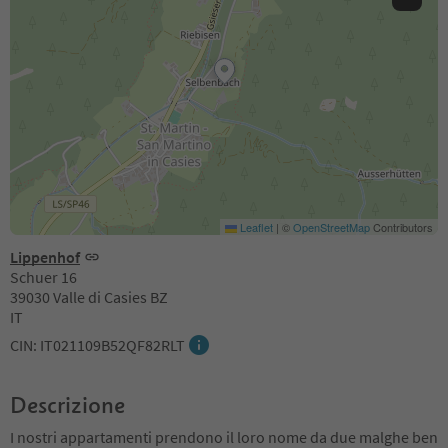
Leaflet
|
©
OpenStreetMap
Contributors
Lippenhof
Schuer 16
39030 Valle di Casies BZ
IT
CIN: IT021109B52QF82RLT
Descrizione
I nostri appartamenti prendono il loro nome da due malghe ben