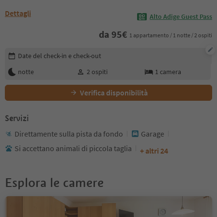
Dettagli
Alto Adige Guest Pass
da
95
€
1 appartamento / 1 notte / 2 ospiti
Modifica i dettagli della prenotazione
Date del check-in e check-out
notte
2
ospiti
1
camera
Verifica disponibilità
Servizi
Direttamente sulla pista da fondo
Garage
Si accettano animali di piccola taglia
+ altri 24
Esplora le camere