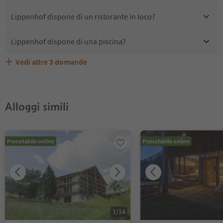
Lippenhof dispone di un ristorante in loco?
Lippenhof dispone di una piscina?
Vedi altre
3
domande
Lippenhof accetta animali domestici?
Quali servizi/attività sono disponibili presso Lippenhof?
Gli ospiti di Lippenhof ricevono l'Alto Adige Guest Pass?
Alloggi simili
Prenotabile online
Prenotabile online
1
/
14