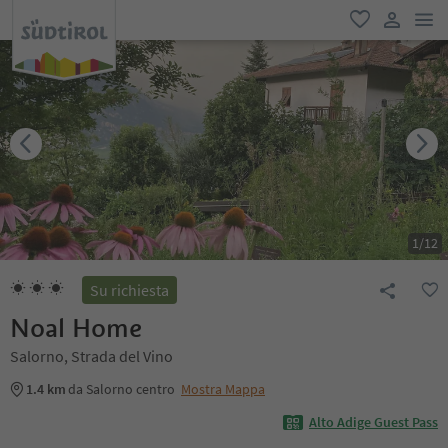
men
favoriti
user lin
1
/
12
Su richiesta
Noal Home
Salorno, Strada del Vino
1.4 km
da Salorno centro
Mostra Mappa
Alto Adige Guest Pass