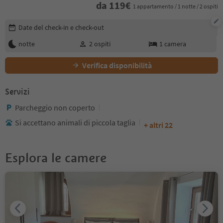
da
119
€
1 appartamento / 1 notte / 2 ospiti
Modifica i dettagli della prenotazione
Date del check-in e check-out
notte
2
ospiti
1
camera
Verifica disponibilità
Servizi
Parcheggio non coperto
Si accettano animali di piccola taglia
+ altri 22
Esplora le camere