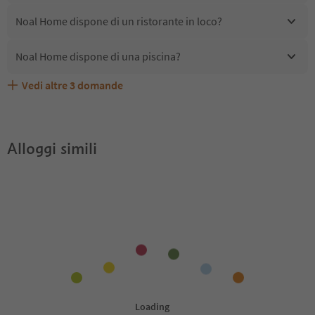
Noal Home dispone di un ristorante in loco?
Noal Home dispone di una piscina?
Vedi altre
3
domande
Noal Home accetta animali domestici?
Quali servizi/attività sono disponibili presso Noal Home?
Gli ospiti di Noal Home ricevono l'Alto Adige Guest Pass?
Alloggi simili