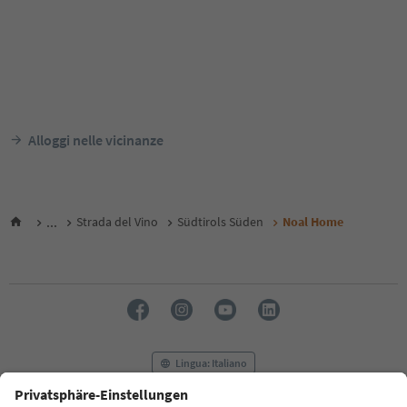
Alloggi nelle vicinanze
...
Strada del Vino
Südtirols Süden
Noal Home
Lingua: Italiano