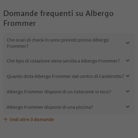
Domande frequenti su
Albergo
Frommer
Che orari di check-in sono previsti presso Albergo
Frommer?
Che tipo di colazione viene servita a Albergo Frommer?
Quanto dista Albergo Frommer dal centro di Castelrotto?
Albergo Frommer dispone di un ristorante in loco?
Albergo Frommer dispone di una piscina?
Vedi altre
3
domande
Quali servizi/attività sono disponibili presso Albergo
Gli ospiti di Albergo Frommer ricevono l'Alto Adige Guest
Albergo Frommer accetta animali domestici?
Frommer?
Pass?