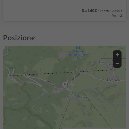
Da 140€
/ 1 notte / 2 ospiti
IVA incl.
Posizione
+
−