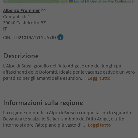
Leaflet
|
©
OpenStreetMap
Contributors
Albergo Frommer
Compatsch 4
39040 Castelrotto BZ
IT
CIN: IT021019A1YLYUA7ID
Descrizione
L'Alpe di Siusi, gioiello dell'Alto Adige, è uno dei luoghi più
affascinanti delle Dolomiti. Ideale per le vacanze estive è un vero
paradiso per gli amanti delle esursion
...
Leggi tutto
Informazioni sulla regione
La regione dolomitica Alpe di Siusi ti conquista con lo sguardo.
Davanti a te si alza lo Sciliar, simbolo dell’Alto Adige, e tutto
intorno si apre l’altopiano più vasto d’
...
Leggi tutto