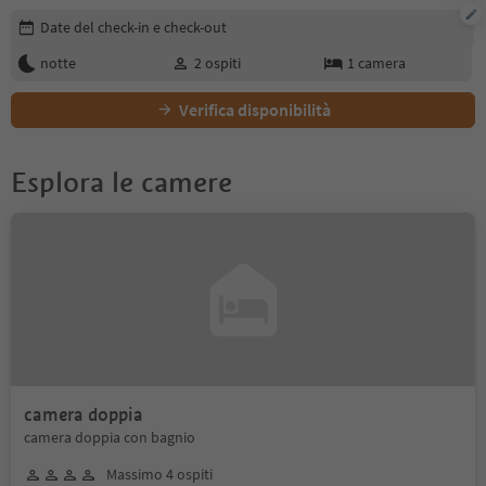
Modifica i dettagli della prenotazione
Date del check-in e check-out
notte
2
ospiti
1
camera
Verifica disponibilità
Esplora le camere
camera doppia
camera doppia con bagnio
Massimo 4 ospiti