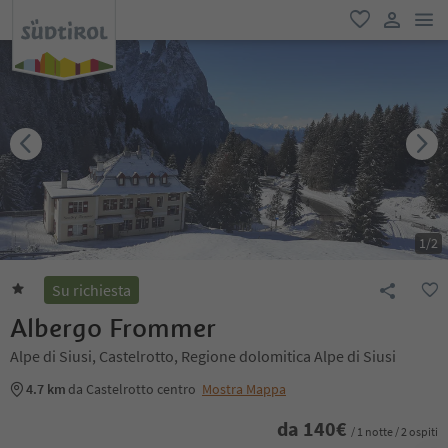
men
favoriti
user lin
1
/
2
Su richiesta
Albergo Frommer
Alpe di Siusi, Castelrotto, Regione dolomitica Alpe di Siusi
4.7 km
da Castelrotto centro
Mostra Mappa
da
140
€
/ 1 notte / 2 ospiti