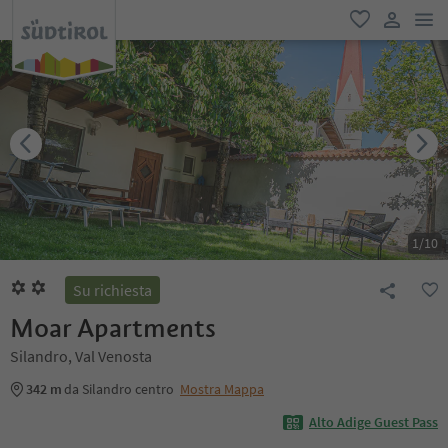
men
favoriti
user lin
1
/
10
Su richiesta
Moar Apartments
Silandro, Val Venosta
342 m
da Silandro centro
Mostra Mappa
Alto Adige Guest Pass