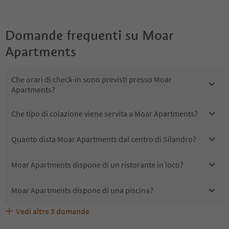
Domande frequenti su
Moar
Apartments
Che orari di check-in sono previsti presso Moar
Apartments?
Che tipo di colazione viene servita a Moar Apartments?
Quanto dista Moar Apartments dal centro di Silandro?
Moar Apartments dispone di un ristorante in loco?
Moar Apartments dispone di una piscina?
Vedi altre
3
domande
Quali servizi/attività sono disponibili presso Moar
Gli ospiti di Moar Apartments ricevono l'Alto Adige Guest
Moar Apartments accetta animali domestici?
Apartments?
Pass?