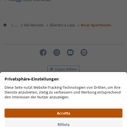
...
Val Venosta
Silandro e Lasa
Moar Apartments
Lingua: Italiano
FAQ
Contatti
Press
MICE
Privacy Policy
Termini e condizioni
Crediti
Cookie Policy
Film commission
Chi siamo
Dichiarazione di accessibilità
Alto Adige B2B