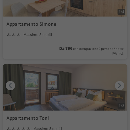
1
/
4
Appartamento Simone
Massimo 3 ospiti
Da 79€
con occupazione 2 persone / notte
IVA incl.
1
/
3
Appartamento Toni
Massimo 5 ospiti