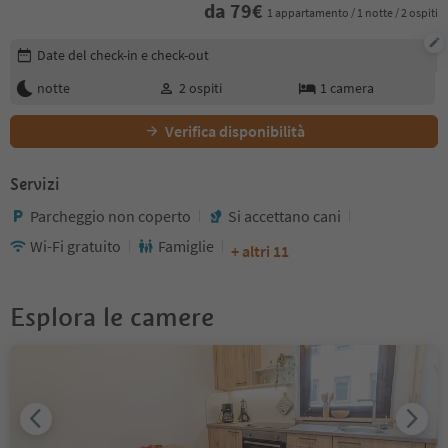
da
79
€
1 appartamento / 1 notte / 2 ospiti
Modifica i dettagli della prenotazione
Date del check-in e check-out
notte
2
ospiti
1
camera
Verifica disponibilità
Servizi
Parcheggio non coperto
Si accettano cani
Wi-Fi gratuito
Famiglie
+ altri 11
Esplora le camere