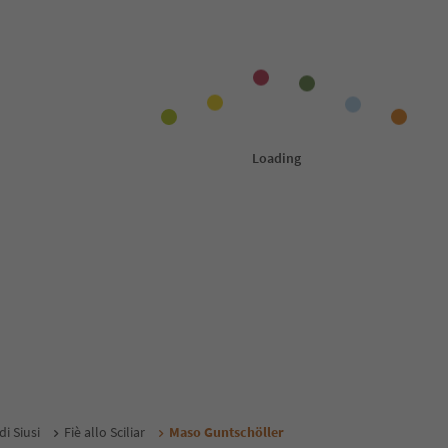
i Siusi
Fiè allo Sciliar
Maso Guntschöller