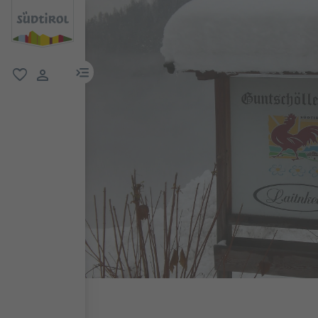
menu link
favoriti
user link