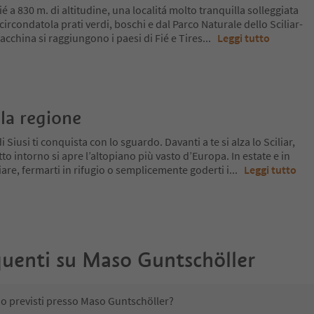
ié a 830 m. di altitudine, una localitá molto tranquilla solleggiata
 circondatola prati verdi, boschi e dal Parco Naturale dello Sciliar-
acchina si raggiungono i paesi di Fié e Tires
...
Leggi tutto
la regione
 Siusi ti conquista con lo sguardo. Davanti a te si alza lo Sciliar,
tto intorno si apre l’altopiano più vasto d’Europa. In estate e in
re, fermarti in rifugio o semplicemente goderti i
...
Leggi tutto
uenti su
Maso Guntschöller
no previsti presso Maso Guntschöller?