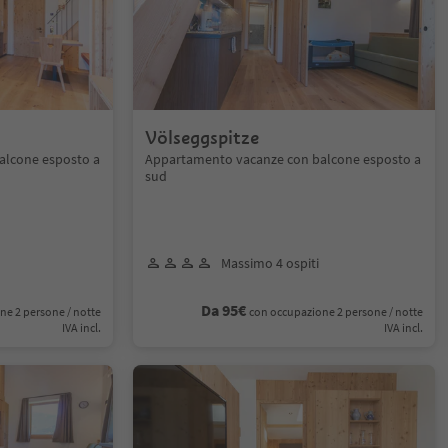
Völseggspitze
alcone esposto a
Appartamento vacanze con balcone esposto a
sud
Massimo 4 ospiti
Da 95€
ne 2 persone / notte
con occupazione 2 persone / notte
IVA incl.
IVA incl.