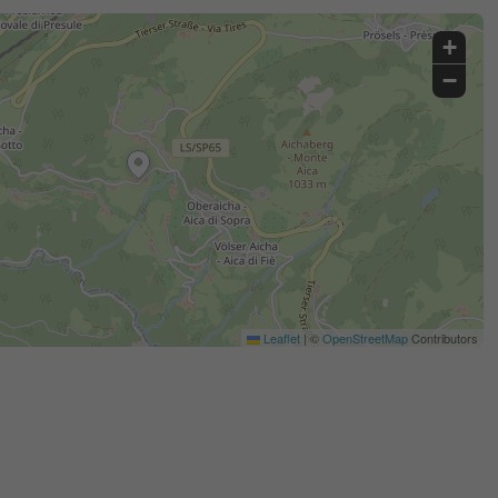
+
−
Leaflet
|
©
OpenStreetMap
Contributors