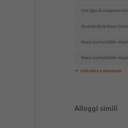
Che tipo di colazione vi
Quanto dista Maso Guntsch
Maso Guntschöller dispon
Maso Guntschöller dispo
Vedi altre
3
domande
Maso Guntschöller accet
Quali servizi/attività s
Gli ospiti di Maso Guntsc
Alloggi simili