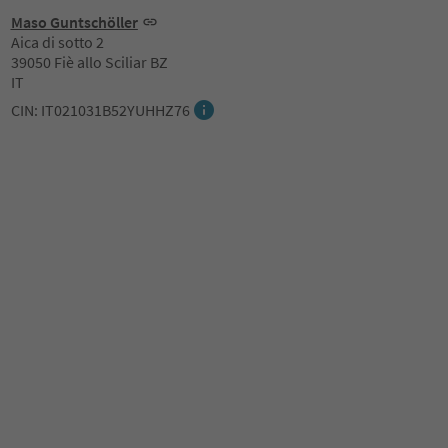
Maso Guntschöller
Aica di sotto 2
39050 Fiè allo Sciliar BZ
IT
CIN: IT021031B52YUHHZ76