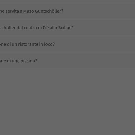
ene servita a Maso Guntschöller?
öller dal centro di Fiè allo Sciliar?
e di un ristorante in loco?
ne di una piscina?
ta animali domestici?
ono disponibili presso Maso Guntschöller?
höller ricevono l'Alto Adige Guest Pass?