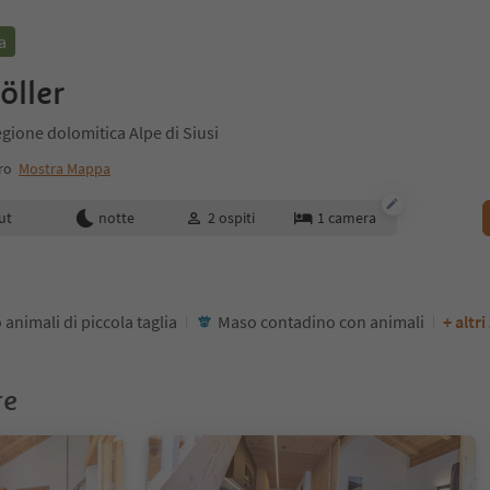
a
öller
 Regione dolomitica Alpe di Siusi
tro
Mostra Mappa
enotazione
ut
notte
2
ospiti
1
camera
 animali di piccola taglia
Maso contadino con animali
+ altri
re