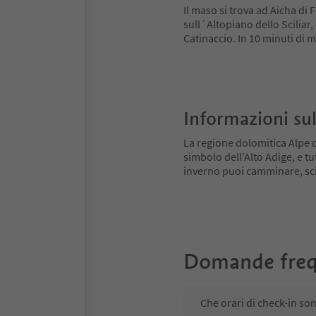
Il maso si trova ad Aicha di F
sull´Altopiano dello Sciliar,
Catinaccio. In 10 minuti di m
Informazioni sul
La regione dolomitica Alpe di
simbolo dell’Alto Adige, e tu
inverno puoi camminare, scia
Domande freq
Che orari di check-in so