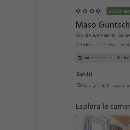
Su richiest
Maso Guntsch
Aica di Fiè, Fiè allo Sciliar,
3.1 km
da Fiè allo Sciliar cen
Modifica i dettagli della pr
Date del check-in e check-o
Servizi
Garage
Si accettano
Esplora le came