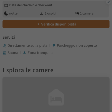
Modifica i dettagli della prenotazione
Date del check-in e check-out
notte
2
ospiti
1
camera
Verifica disponibilità
Servizi
Direttamente sulla pista
Parcheggio non coperto
Sauna
Zona tranquilla
Esplora le camere