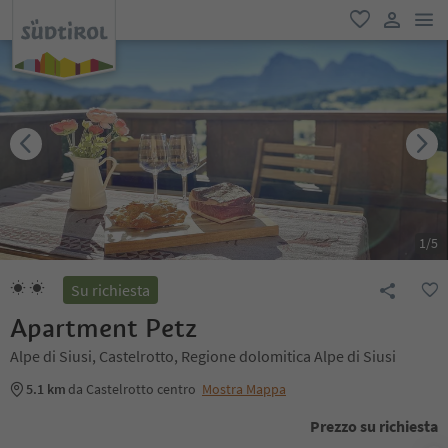
men
favoriti
user lin
1
/
5
Su richiesta
Apartment Petz
Alpe di Siusi, Castelrotto, Regione dolomitica Alpe di Siusi
5.1 km
da Castelrotto centro
Mostra Mappa
Prezzo su richiesta