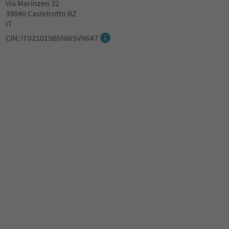
Via Marinzen 32
39040 Castelrotto BZ
IT
CIN: IT021019B5NW5VN647