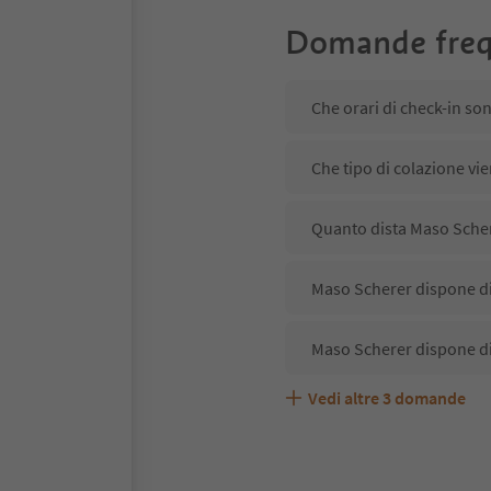
Domande freq
Che orari di check-in so
Che tipo di colazione vi
Quanto dista Maso Schere
Maso Scherer dispone di 
Maso Scherer dispone di
Vedi altre
3
domande
Maso Scherer accetta an
Quali servizi/attività s
Gli ospiti di Maso Schere