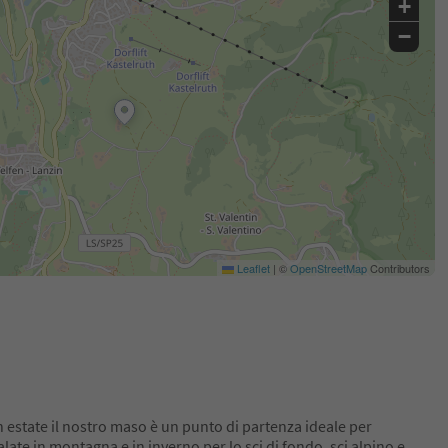
+
−
Leaflet
|
©
OpenStreetMap
Contributors
In estate il nostro maso è un punto di partenza ideale per
late in montagna e in inverno per lo sci di fondo, sci alpino e