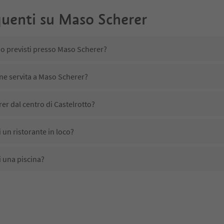
uenti su
Maso Scherer
no previsti presso Maso Scherer?
ene servita a Maso Scherer?
r dal centro di Castelrotto?
un ristorante in loco?
 una piscina?
imali domestici?
ono disponibili presso Maso Scherer?
r ricevono l'Alto Adige Guest Pass?