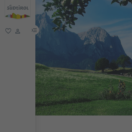
menu link
favoriti
user link