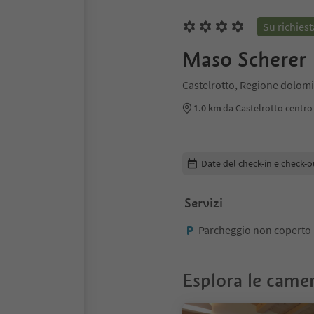
Su richiest
Maso Scherer
Castelrotto, Regione dolomit
1.0 km
da Castelrotto centro
Modifica i dettagli della pr
Date del check-in e check-o
Servizi
Parcheggio non coperto
Esplora le came