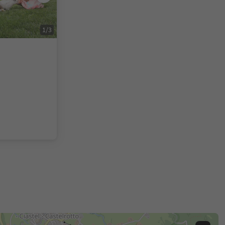
1
/
3