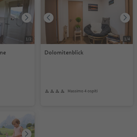
1
/
2
1
/
4
one
Dolomitenblick
Massimo 4 ospiti