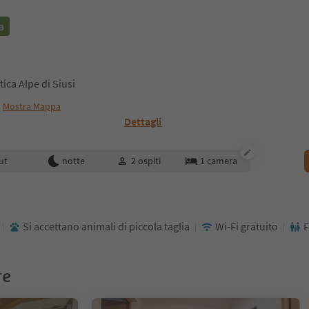
a
ica Alpe di Siusi
Mostra Mappa
Dettagli
enotazione
ut
notte
2
ospiti
1
camera
Si accettano animali di piccola taglia
Wi-Fi gratuito
F
re