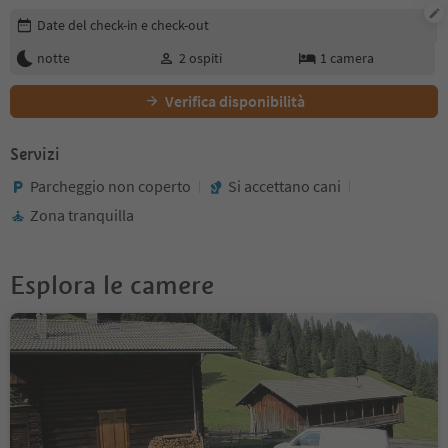
Modifica i dettagli della prenotazione
Date del check-in e check-out
notte
2
ospiti
1
camera
Verifica disponibilità
Servizi
Parcheggio non coperto
Si accettano cani
Zona tranquilla
Esplora le camere