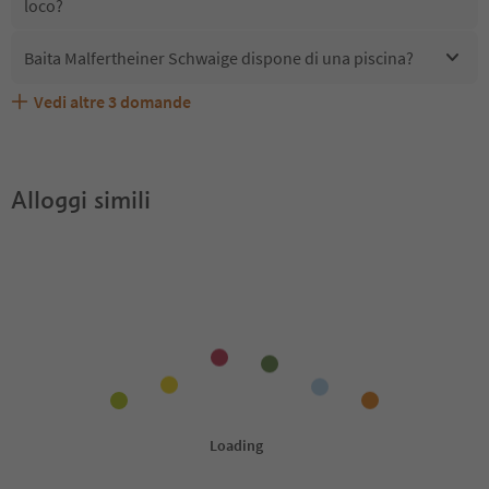
loco?
Baita Malfertheiner Schwaige dispone di una piscina?
Vedi altre
3
domande
Quali servizi/attività sono disponibili presso Baita
Gli ospiti di Baita Malfertheiner Schwaige ricevono l'Alto
Baita Malfertheiner Schwaige accetta animali domestici?
Malfertheiner Schwaige?
Adige Guest Pass?
Alloggi simili