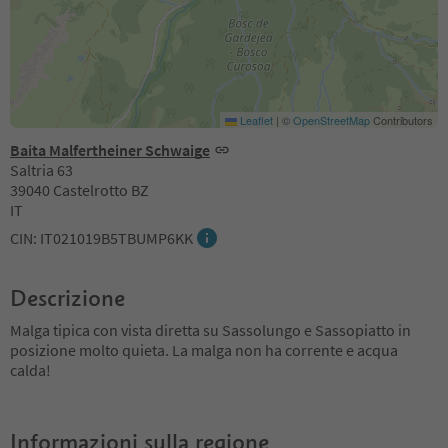
Leaflet
|
©
OpenStreetMap
Contributors
Baita Malfertheiner Schwaige
Saltria 63
39040 Castelrotto BZ
IT
CIN: IT021019B5TBUMP6KK
Descrizione
Malga tipica con vista diretta su Sassolungo e Sassopiatto in
posizione molto quieta. La malga non ha corrente e acqua
calda!
Informazioni sulla regione