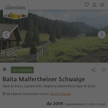
men
favoriti
user lin
1
/
3
Su richiesta
Baita Malfertheiner Schwaige
Alpe di Siusi, Castelrotto, Regione dolomitica Alpe di Siusi
10.1 km
da Castelrotto centro
Mostra Mappa
da
200
€
1 appartamento / 1 notte / 2 ospiti