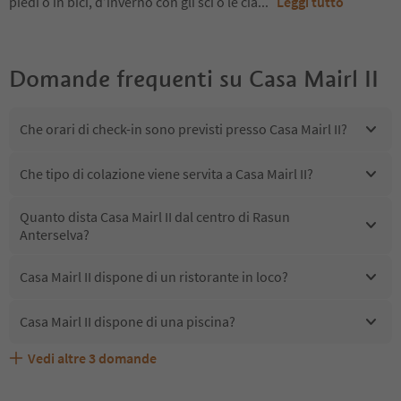
piedi o in bici, d’inverno con gli sci o le cia
...
Leggi tutto
Domande frequenti su
Casa Mairl II
Che orari di check-in sono previsti presso Casa Mairl II?
Che tipo di colazione viene servita a Casa Mairl II?
Quanto dista Casa Mairl II dal centro di Rasun
Anterselva?
Casa Mairl II dispone di un ristorante in loco?
Casa Mairl II dispone di una piscina?
Vedi altre
3
domande
Quali servizi/attività sono disponibili presso Casa Mairl
Casa Mairl II accetta animali domestici?
Gli ospiti di Casa Mairl II ricevono l'Alto Adige Guest Pass?
II?