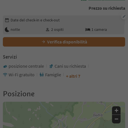
Prezzo su richiesta
Modifica i dettagli della prenotazione
Date del check-in e check-out
notte
2
ospiti
1
camera
Verifica disponibilità
Servizi
posizione centrale
Cani su richiesta
Wi-Fi gratuito
Famiglie
+ altri 7
Posizione
+
−