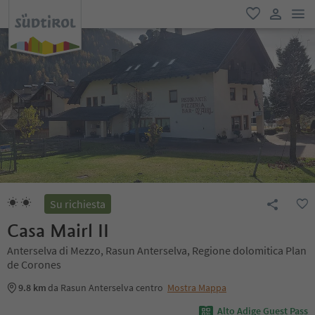
men
favoriti
user lin
Su richiesta
Casa Mairl II
Anterselva di Mezzo, Rasun Anterselva, Regione dolomitica Plan
de Corones
9.8 km
da Rasun Anterselva centro
Mostra Mappa
Alto Adige Guest Pass