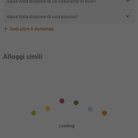
Aqua Vista dispone di un ristorante in loco?
Aqua Vista dispone di una piscina?
Vedi altre
3
domande
Aqua Vista accetta animali domestici?
Quali servizi/attività sono disponibili presso Aqua Vista?
Gli ospiti di Aqua Vista ricevono l'Alto Adige Guest Pass?
Alloggi simili