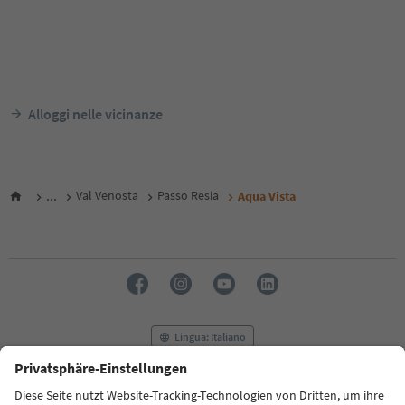
Alloggi nelle vicinanze
...
Val Venosta
Passo Resia
Aqua Vista
Lingua: Italiano
FAQ
Contatti
Press
MICE
Privacy Policy