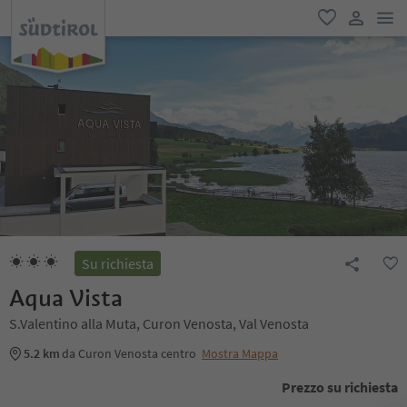
men
favoriti
user lin
Su richiesta
Aqua Vista
S.Valentino alla Muta, Curon Venosta, Val Venosta
5.2 km
da Curon Venosta centro
Mostra Mappa
Prezzo su richiesta