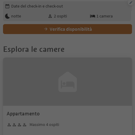
Modifica i dettagli della prenotazione
Date del check-in e check-out
notte
2
ospiti
1
camera
Verifica disponibilità
Esplora le camere
Appartamento
Massimo 4 ospiti