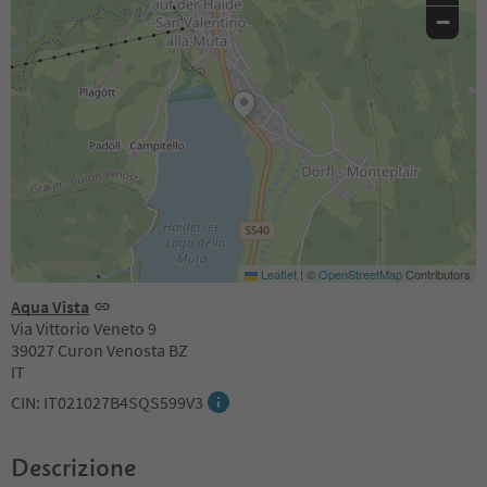
−
Leaflet
|
©
OpenStreetMap
Contributors
Aqua Vista
Via Vittorio Veneto 9
39027 Curon Venosta BZ
IT
CIN: IT021027B4SQS599V3
Descrizione