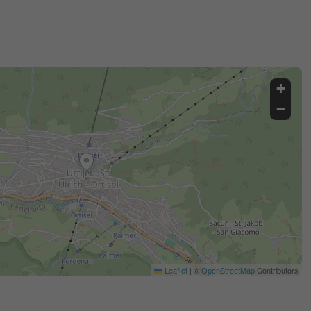
+
−
Leaflet
|
©
OpenStreetMap
Contributors