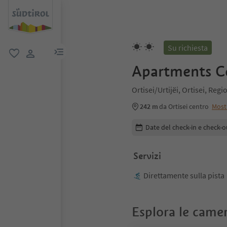
Su richiesta
menu link
favoriti
user link
Apartments C
Ortisei/Urtijëi, Ortisei, Re
242 m
da Ortisei centro
Most
Modifica i dettagli della pr
Date del check-in e check-o
Servizi
Direttamente sulla pista
Esplora le came