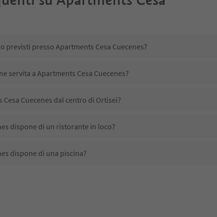
ono previsti presso Apartments Cesa Cuecenes?
ene servita a Apartments Cesa Cuecenes?
 Cesa Cuecenes dal centro di Ortisei?
s dispone di un ristorante in loco?
es dispone di una piscina?
s accetta animali domestici?
ono disponibili presso Apartments Cesa Cuecenes?
 Cesa Cuecenes ricevono l'Alto Adige Guest Pass?