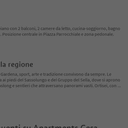
piano con 2 balconi, 2 camere da letto, cucina-soggiorno, bagno
. Posizione centrale in Piazza Parrocchiale e zona pedonale.
la regione
l Gardena, sport, arte e tradizione convivono da sempre. Le
a ai piedi del Sassolungo e del Gruppo del Sella, dove si aprono
slong e sentieri che attraversano panorami vasti. Ortisei, con
...
uenti su
Apartments Cesa