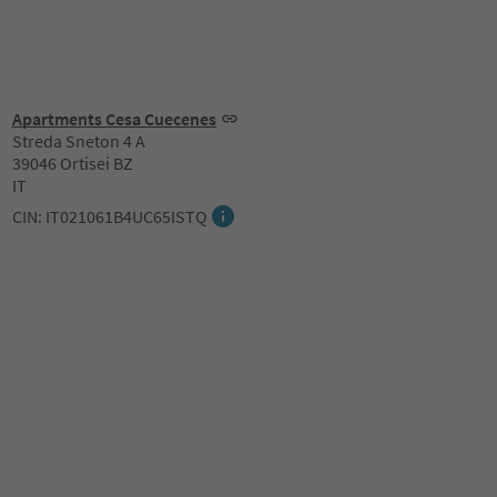
Apartments Cesa Cuecenes
Streda Sneton 4 A
39046 Ortisei BZ
IT
CIN: IT021061B4UC65ISTQ