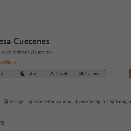
esa Cuecenes
gione dolomitica Val Gardena
ra Mappa
enotazione
ut
notte
2
ospiti
1
camera
Garage
Si accettano animali di piccola taglia
Famigli
re