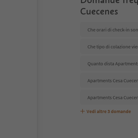
Cuecenes
Che orari di check-in s
Che tipo di colazione vi
Quanto dista Apartments
Apartments Cesa Cuecene
Apartments Cesa Cuecen
Vedi altre
3
domande
Apartments Cesa Cuecene
Quali servizi/attività s
Gli ospiti di Apartments